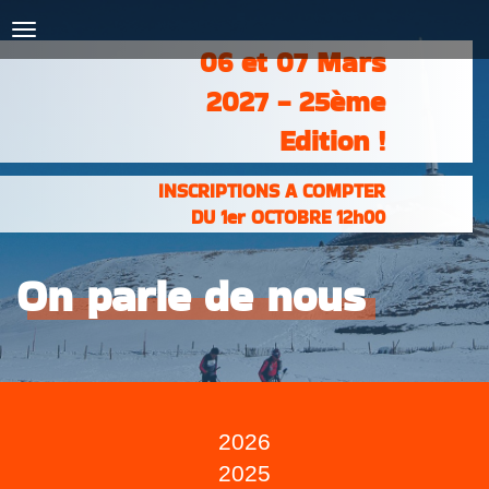
COURSES :
INSCRIPTIONS
& RÉSULTATS
06 et 07 Mars
PHOTOS &
VIDÉOS
2027 - 25ème
PARTENAIRES
CONTACT
Edition !
INSCRIPTIONS A COMPTER
DU 1er OCTOBRE 12h00
On parle de nous
2026
2025