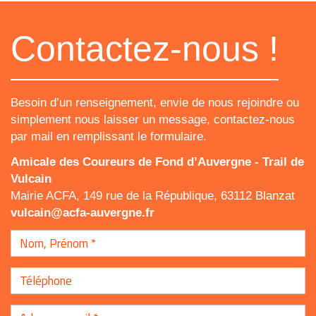
Contactez-nous !
Besoin d’un renseignement, envie de nous rejoindre ou
simplement nous laisser un message, contactez-nous
par mail en remplissant le formulaire.
Amicale des Coureurs de Fond d’Auvergne - Trail de
Vulcain
Mairie ACFA, 149 rue de la République, 63112 Blanzat
vulcain@acfa-auvergne.fr