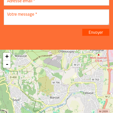
Envoyer
+
-