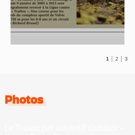
1
2
3
Photos
Le Trailou par Adventif Outdoor -