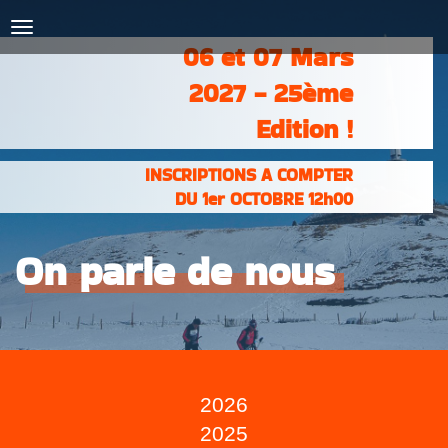
COURSES :
INSCRIPTIONS
& RÉSULTATS
06 et 07 Mars
PHOTOS &
VIDÉOS
2027 - 25ème
PARTENAIRES
CONTACT
Edition !
INSCRIPTIONS A COMPTER
DU 1er OCTOBRE 12h00
On parle de nous
2026
2025