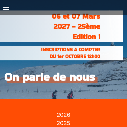
COURSES :
INSCRIPTIONS
& RÉSULTATS
06 et 07 Mars
PHOTOS &
VIDÉOS
2027 - 25ème
PARTENAIRES
CONTACT
Edition !
INSCRIPTIONS A COMPTER
DU 1er OCTOBRE 12h00
On parle de nous
2026
2025