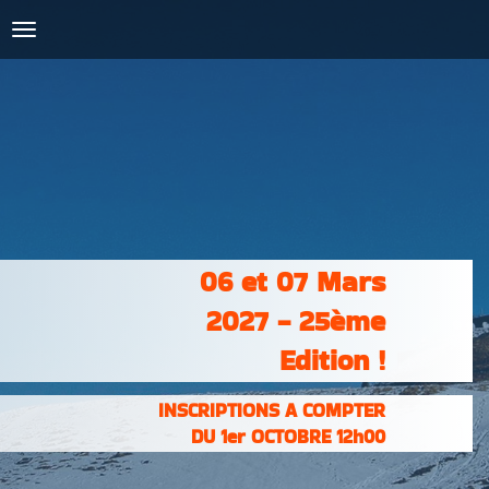
COURSES :
INSCRIPTIONS
& RÉSULTATS
PHOTOS &
VIDÉOS
PARTENAIRES
CONTACT
06 et 07 Mars
2027 - 25ème
Edition !
INSCRIPTIONS A COMPTER
DU 1er OCTOBRE 12h00