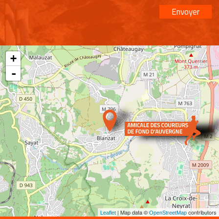
Envoyer
+
-
| Map data ©
contributors
Leaflet
OpenStreetMap