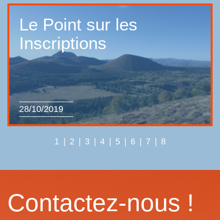
Le Point sur les
Inscriptions
28/10/2019
|
|
|
|
|
|
|
1
2
3
4
5
6
7
8
Contactez-nous !