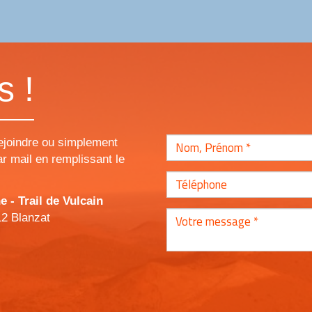
s !
ejoindre ou simplement
r mail en remplissant le
- Trail de Vulcain
12 Blanzat