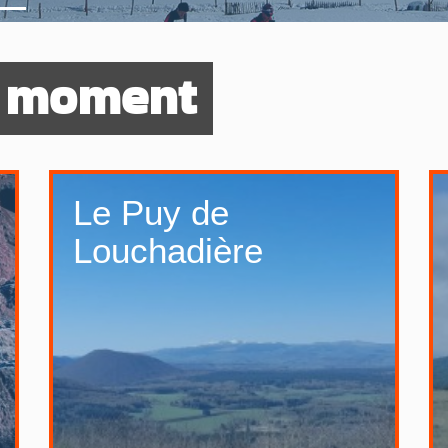
u moment
Le Puy de
Louchadière