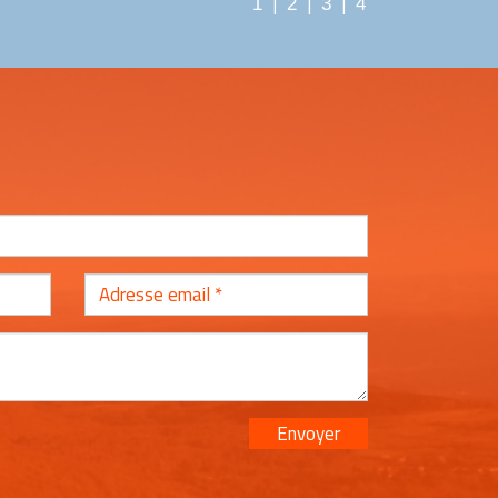
|
|
|
1
2
3
4
Envoyer