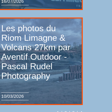
16/07/2026
Les photos du
Riom Limagne &
Volcans 27km par
Aventif Outdoor -
Pascal Rudel
Photography
10/03/2026