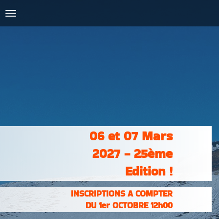
COURSES :
INSCRIPTIONS
& RÉSULTATS
PHOTOS &
VIDÉOS
PARTENAIRES
CONTACT
06 et 07 Mars
2027 - 25ème
Edition !
INSCRIPTIONS A COMPTER
DU 1er OCTOBRE 12h00