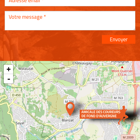
Envoyer
+
-