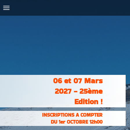
COURSES :
INSCRIPTIONS
& RÉSULTATS
PHOTOS &
VIDÉOS
PARTENAIRES
CONTACT
06 et 07 Mars
2027 - 25ème
Edition !
INSCRIPTIONS A COMPTER
DU 1er OCTOBRE 12h00