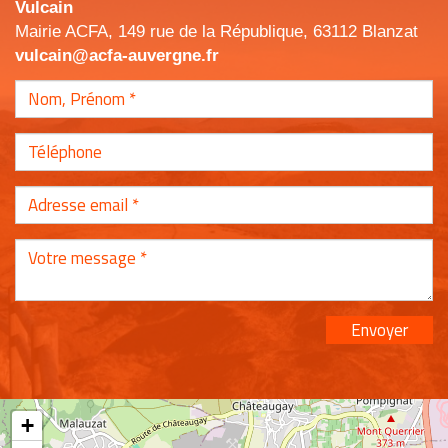
Vulcain
Mairie ACFA, 149 rue de la République, 63112 Blanzat
vulcain@acfa-auvergne.fr
Envoyer
+