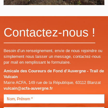
Contactez-nous !
Besoin d’un renseignement, envie de nous rejoindre ou
simplement nous laisser un message, contactez-nous
par mail en remplissant le formulaire.
Amicale des Coureurs de Fond d’Auvergne - Trail de
Vulcain
Mairie ACFA, 149 rue de la République, 63112 Blanzat
vulcain@acfa-auvergne.fr