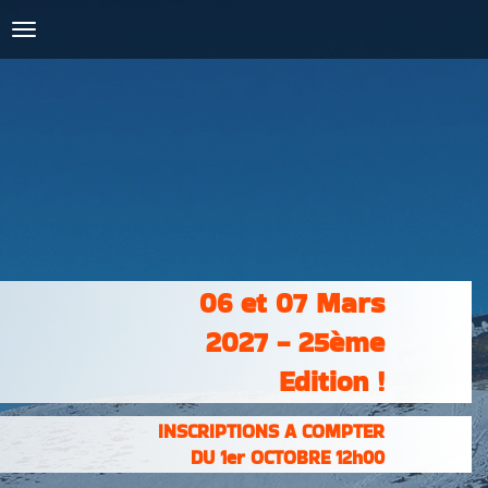
COURSES :
INSCRIPTIONS
& RÉSULTATS
PHOTOS &
VIDÉOS
PARTENAIRES
CONTACT
06 et 07 Mars
2027 - 25ème
Edition !
INSCRIPTIONS A COMPTER
DU 1er OCTOBRE 12h00