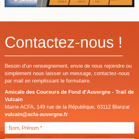
Contactez-nous !
Besoin d’un renseignement, envie de nous rejoindre ou
simplement nous laisser un message, contactez-nous
par mail en remplissant le formulaire.
Amicale des Coureurs de Fond d’Auvergne - Trail de
Vulcain
Mairie ACFA, 149 rue de la République, 63112 Blanzat
vulcain@acfa-auvergne.fr