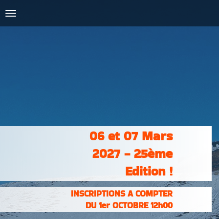
COURSES :
INSCRIPTIONS
& RÉSULTATS
PHOTOS &
VIDÉOS
PARTENAIRES
CONTACT
06 et 07 Mars
2027 - 25ème
Edition !
INSCRIPTIONS A COMPTER
DU 1er OCTOBRE 12h00