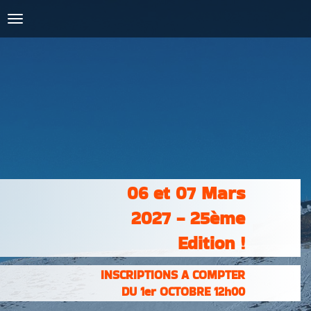
COURSES :
INSCRIPTIONS
& RÉSULTATS
PHOTOS &
VIDÉOS
PARTENAIRES
CONTACT
06 et 07 Mars
2027 - 25ème
Edition !
INSCRIPTIONS A COMPTER
DU 1er OCTOBRE 12h00