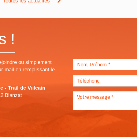
Toutes les actualités
s !
ejoindre ou simplement
r mail en remplissant le
- Trail de Vulcain
12 Blanzat