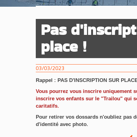
Pas d'inscrip
place !
03/03/2023
Rappel : PAS D'INSCRIPTION SUR PLACE
Vous pourrez vous inscrire uniquement s
inscrire vos enfants sur le "Trailou" qui
caritatifs.
Pour retirer vos dossards n'oubliez pas d
d'identité avec photo.