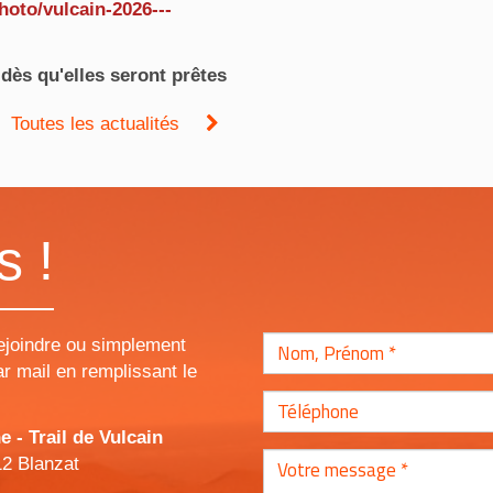
hoto/vulcain-2026---
dès qu'elles seront prêtes
Toutes les actualités
s !
ejoindre ou simplement
r mail en remplissant le
- Trail de Vulcain
12 Blanzat