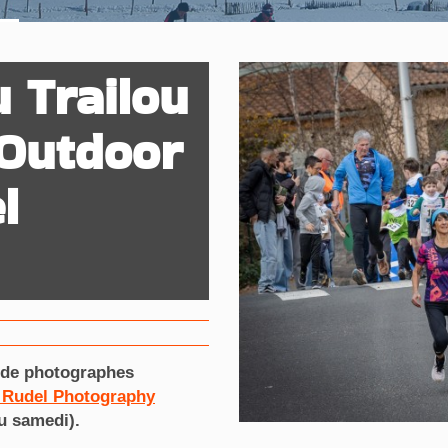
 Trailou
 Outdoor
l
e de photographes
l Rudel Photography
u samedi).