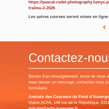
https://pascal-rudel-photography.lumys.p
trailou-2-2026
Les autres courses seront mises en ligne 
Contactez-nou
Besoin d’un renseignement, envie de nous r
nous laisser un message, contactez-nous pa
formulaire.
Amicale des Coureurs de Fond d’Auvergne 
Mairie ACFA, 149 rue de la République, 631
vulcain@acfa-auvergne.fr