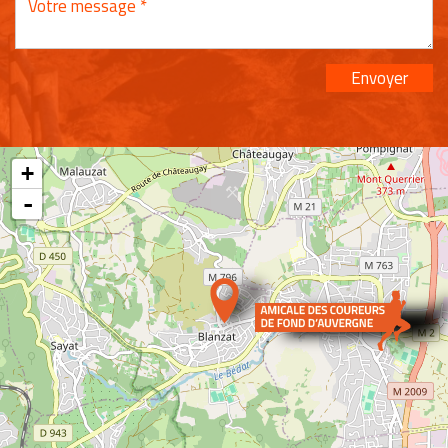
Envoyer
+
-