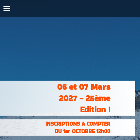
COURSES :
INSCRIPTIONS
& RÉSULTATS
PHOTOS &
VIDÉOS
PARTENAIRES
CONTACT
06 et 07 Mars
2027 - 25ème
Edition !
INSCRIPTIONS A COMPTER
DU 1er OCTOBRE 12h00