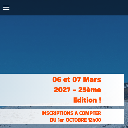
COURSES :
INSCRIPTIONS
& RÉSULTATS
PHOTOS &
VIDÉOS
PARTENAIRES
CONTACT
06 et 07 Mars
2027 - 25ème
Edition !
INSCRIPTIONS A COMPTER
DU 1er OCTOBRE 12h00