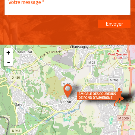
Envoyer
+
-