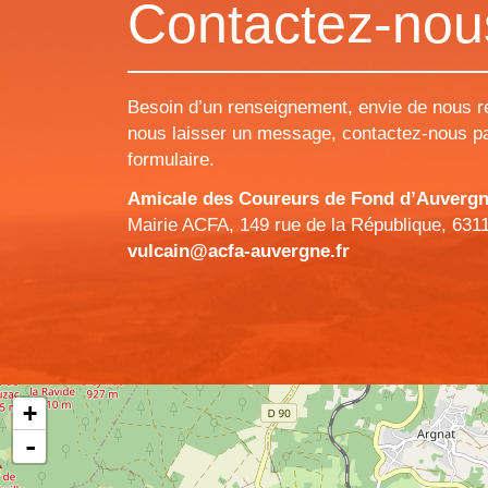
Contactez-nou
Besoin d’un renseignement, envie de nous r
nous laisser un message, contactez-nous pa
formulaire.
Amicale des Coureurs de Fond d’Auvergne 
Mairie ACFA, 149 rue de la République, 631
vulcain@acfa-auvergne.fr
+
-