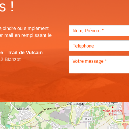
s !
ejoindre ou simplement
r mail en remplissant le
- Trail de Vulcain
12 Blanzat