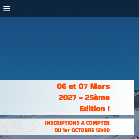
COURSES :
INSCRIPTIONS
& RÉSULTATS
PHOTOS &
VIDÉOS
PARTENAIRES
CONTACT
06 et 07 Mars
2027 - 25ème
Edition !
INSCRIPTIONS A COMPTER
DU 1er OCTOBRE 12h00