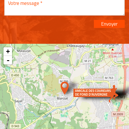
Envoyer
+
-