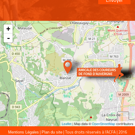
Envoyer
+
-
| Map data ©
contributors
Leaflet
OpenStreetMap
|
| Tous droits réservés à l’ACFA | 2016
Mentions Légales
Plan du site