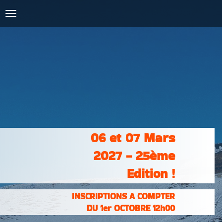
COURSES :
INSCRIPTIONS
& RÉSULTATS
PHOTOS &
VIDÉOS
PARTENAIRES
CONTACT
06 et 07 Mars
2027 - 25ème
Edition !
INSCRIPTIONS A COMPTER
DU 1er OCTOBRE 12h00