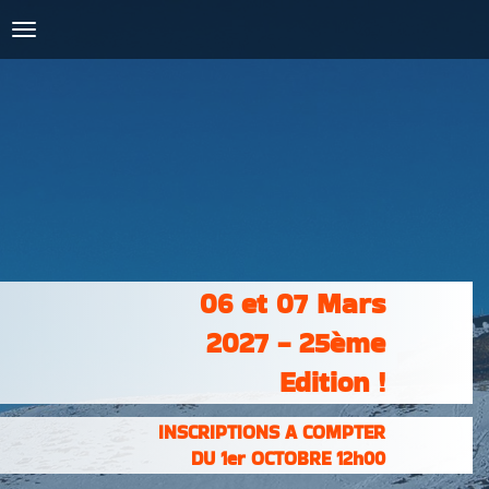
COURSES :
INSCRIPTIONS
& RÉSULTATS
PHOTOS &
VIDÉOS
PARTENAIRES
CONTACT
06 et 07 Mars
2027 - 25ème
Edition !
INSCRIPTIONS A COMPTER
DU 1er OCTOBRE 12h00