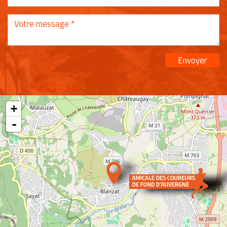
Envoyer
+
-