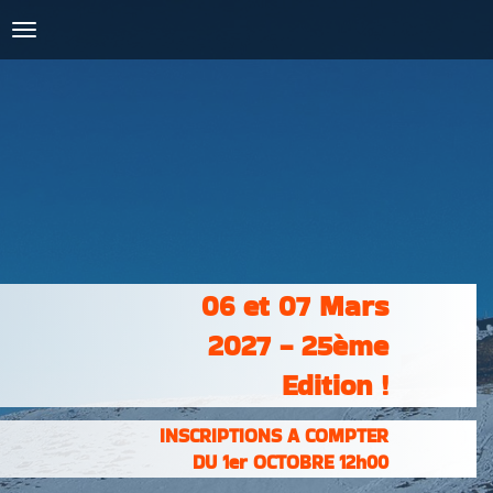
COURSES :
INSCRIPTIONS
& RÉSULTATS
PHOTOS &
VIDÉOS
PARTENAIRES
CONTACT
06 et 07 Mars
2027 - 25ème
Edition !
INSCRIPTIONS A COMPTER
DU 1er OCTOBRE 12h00