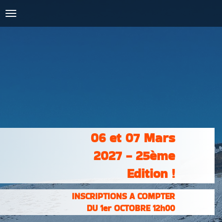
COURSES :
INSCRIPTIONS
& RÉSULTATS
PHOTOS &
VIDÉOS
PARTENAIRES
CONTACT
06 et 07 Mars
2027 - 25ème
Edition !
INSCRIPTIONS A COMPTER
DU 1er OCTOBRE 12h00