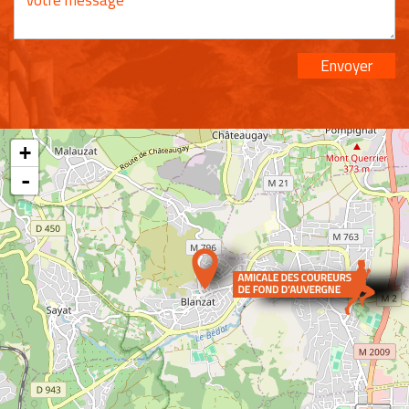
Envoyer
+
-