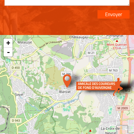
Envoyer
+
-