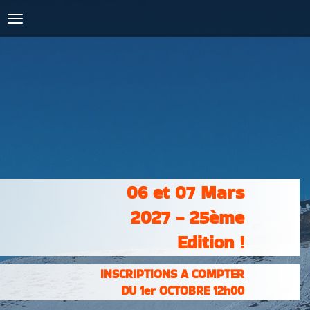
COURSES :
INSCRIPTIONS
& RÉSULTATS
PHOTOS &
VIDÉOS
PARTENAIRES
CONTACT
06 et 07 Mars
2027 - 25ème
Edition !
INSCRIPTIONS A COMPTER
DU 1er OCTOBRE 12h00