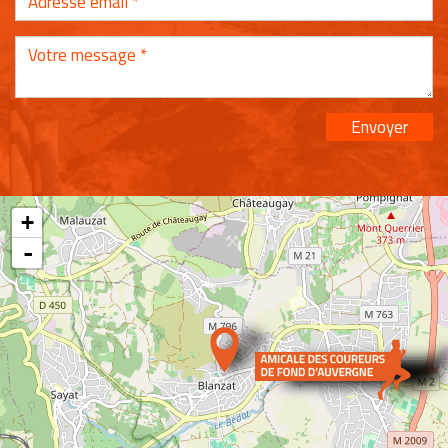
Envoyer
+
-