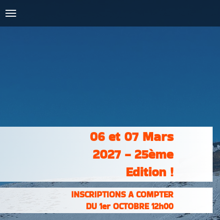
COURSES :
INSCRIPTIONS
& RÉSULTATS
PHOTOS &
VIDÉOS
PARTENAIRES
CONTACT
06 et 07 Mars
2027 - 25ème
Edition !
INSCRIPTIONS A COMPTER
DU 1er OCTOBRE 12h00