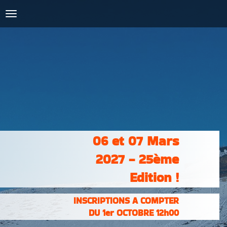
COURSES :
INSCRIPTIONS
& RÉSULTATS
PHOTOS &
VIDÉOS
PARTENAIRES
CONTACT
06 et 07 Mars
2027 - 25ème
Edition !
INSCRIPTIONS A COMPTER
DU 1er OCTOBRE 12h00