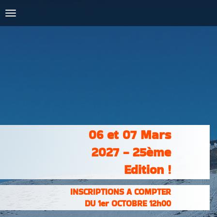
COURSES :
INSCRIPTIONS
& RÉSULTATS
PHOTOS &
VIDÉOS
PARTENAIRES
CONTACT
06 et 07 Mars
2027 - 25ème
Edition !
INSCRIPTIONS A COMPTER
DU 1er OCTOBRE 12h00