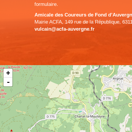
formulaire.
Amicale des Coureurs de Fond d’Auvergne 
Mairie ACFA, 149 rue de la République, 631
vulcain@acfa-auvergne.fr
+
-