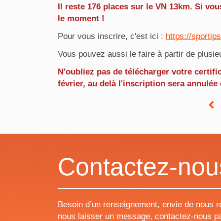
Il reste 176 places sur le VN 13km. Si vous
le moment !
Pour vous inscrire, c'est ici :
https://sportip
Vous pouvez aussi le faire à partir de plusieu
N'oubliez pas de télécharger votre certifi
février, au delà l'inscription sera annulé
Contactez-nou
Besoin d’un renseignement, envie de nous r
nous laisser un message, contactez-nous pa