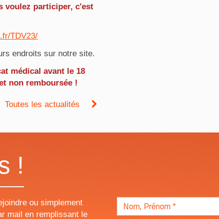
 voulez participer, c'est
s.fr/TDV23/
rs endroits sur notre site.
cat médical avant le 18
e et non remboursée !
Toutes les actualités
s !
ejoindre ou simplement
r mail en remplissant le