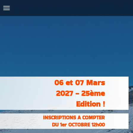
COURSES :
INSCRIPTIONS
& RÉSULTATS
PHOTOS &
VIDÉOS
PARTENAIRES
CONTACT
06 et 07 Mars
2027 - 25ème
Edition !
INSCRIPTIONS A COMPTER
DU 1er OCTOBRE 12h00