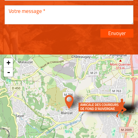
Envoyer
+
-