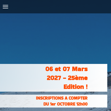
COURSES :
INSCRIPTIONS
& RÉSULTATS
PHOTOS &
VIDÉOS
PARTENAIRES
CONTACT
06 et 07 Mars
2027 - 25ème
Edition !
INSCRIPTIONS A COMPTER
DU 1er OCTOBRE 12h00