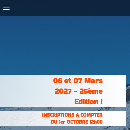
COURSES :
INSCRIPTIONS
& RÉSULTATS
PHOTOS &
VIDÉOS
PARTENAIRES
CONTACT
06 et 07 Mars
2027 - 25ème
Edition !
INSCRIPTIONS A COMPTER
DU 1er OCTOBRE 12h00