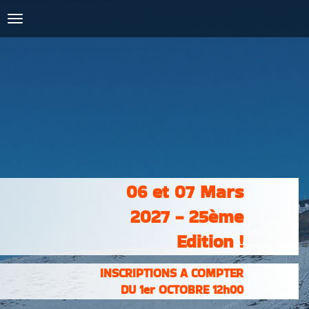
COURSES :
INSCRIPTIONS
& RÉSULTATS
PHOTOS &
VIDÉOS
PARTENAIRES
CONTACT
06 et 07 Mars
2027 - 25ème
Edition !
INSCRIPTIONS A COMPTER
DU 1er OCTOBRE 12h00