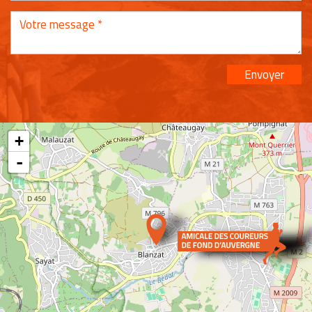
Envoyer
+
-