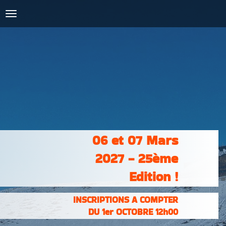
COURSES :
INSCRIPTIONS
& RÉSULTATS
PHOTOS &
VIDÉOS
PARTENAIRES
CONTACT
06 et 07 Mars
2027 - 25ème
Edition !
INSCRIPTIONS A COMPTER
DU 1er OCTOBRE 12h00