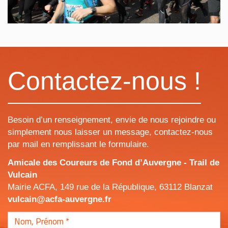
Contactez-nous !
Besoin d’un renseignement, envie de nous rejoindre ou
simplement nous laisser un message, contactez-nous
par mail en remplissant le formulaire.
Amicale des Coureurs de Fond d’Auvergne - Trail de
Vulcain
Mairie ACFA, 149 rue de la République, 63112 Blanzat
vulcain@acfa-auvergne.fr