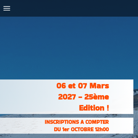
COURSES :
INSCRIPTIONS
& RÉSULTATS
PHOTOS &
VIDÉOS
PARTENAIRES
CONTACT
06 et 07 Mars
2027 - 25ème
Edition !
INSCRIPTIONS A COMPTER
DU 1er OCTOBRE 12h00