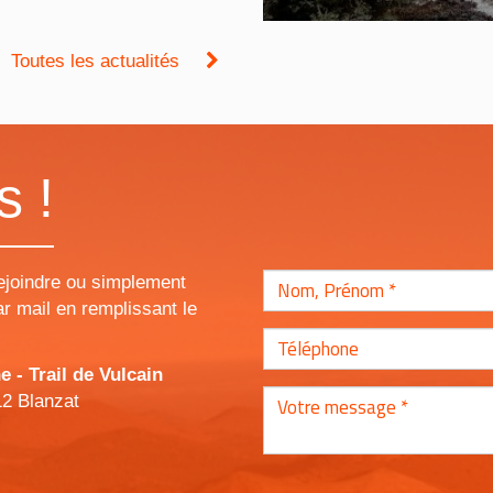
Toutes les actualités
s !
ejoindre ou simplement
r mail en remplissant le
- Trail de Vulcain
12 Blanzat