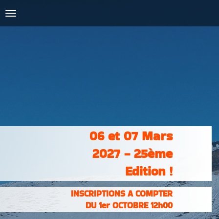
COURSES :
INSCRIPTIONS
& RÉSULTATS
PHOTOS &
VIDÉOS
PARTENAIRES
CONTACT
06 et 07 Mars
2027 - 25ème
Edition !
INSCRIPTIONS A COMPTER
DU 1er OCTOBRE 12h00