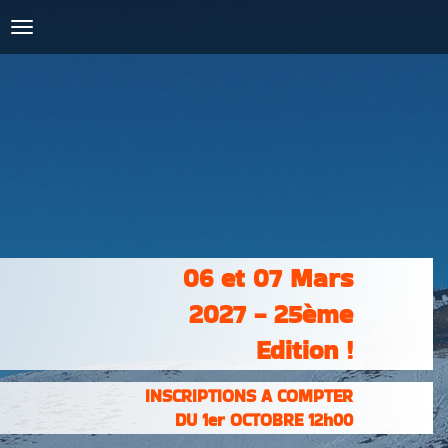
COURSES :
INSCRIPTIONS
& RÉSULTATS
PHOTOS &
VIDÉOS
PARTENAIRES
CONTACT
06 et 07 Mars
2027 - 25ème
Edition !
INSCRIPTIONS A COMPTER
DU 1er OCTOBRE 12h00