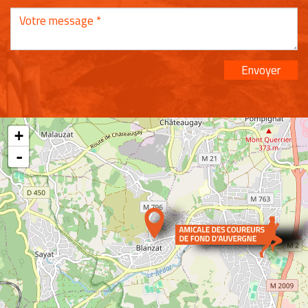
Envoyer
+
-