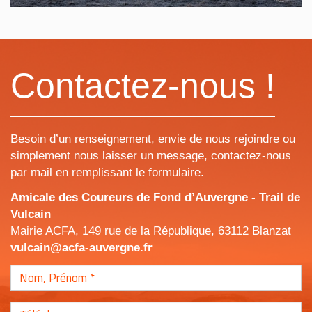
Contactez-nous !
Besoin d’un renseignement, envie de nous rejoindre ou
simplement nous laisser un message, contactez-nous
par mail en remplissant le formulaire.
Amicale des Coureurs de Fond d’Auvergne - Trail de
Vulcain
Mairie ACFA, 149 rue de la République, 63112 Blanzat
vulcain@acfa-auvergne.fr