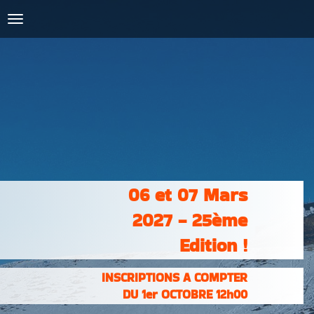
COURSES :
INSCRIPTIONS
& RÉSULTATS
PHOTOS &
VIDÉOS
PARTENAIRES
CONTACT
06 et 07 Mars
2027 - 25ème
Edition !
INSCRIPTIONS A COMPTER
DU 1er OCTOBRE 12h00