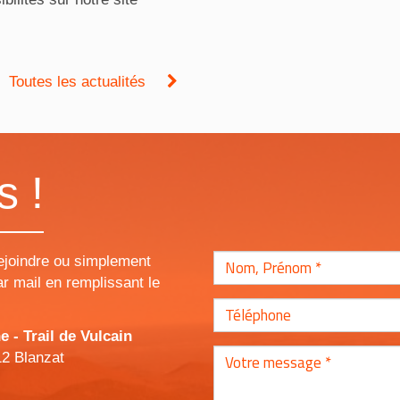
Toutes les actualités
s !
ejoindre ou simplement
r mail en remplissant le
- Trail de Vulcain
12 Blanzat