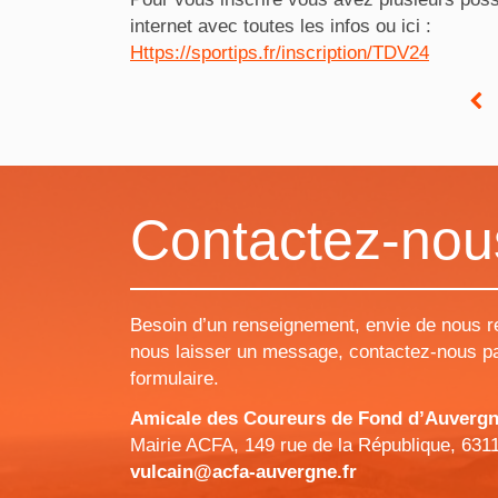
internet avec toutes les infos ou ici :
Https://sportips.fr/inscription/TDV24
Contactez-nou
Besoin d’un renseignement, envie de nous r
nous laisser un message, contactez-nous pa
formulaire.
Amicale des Coureurs de Fond d’Auvergne 
Mairie ACFA, 149 rue de la République, 631
vulcain@acfa-auvergne.fr