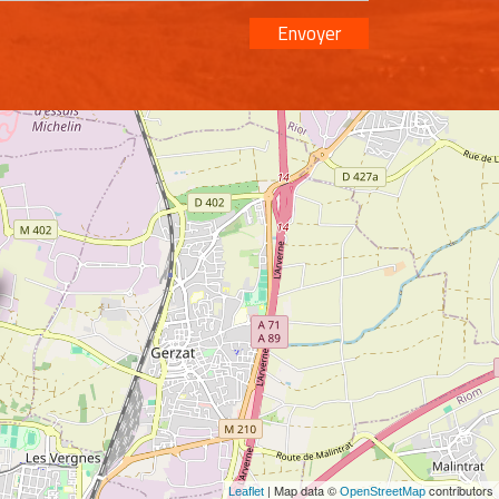
Envoyer
| Map data ©
contributors
Leaflet
OpenStreetMap