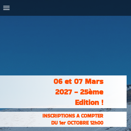
COURSES :
INSCRIPTIONS
& RÉSULTATS
PHOTOS &
VIDÉOS
PARTENAIRES
CONTACT
06 et 07 Mars
2027 - 25ème
Edition !
INSCRIPTIONS A COMPTER
DU 1er OCTOBRE 12h00